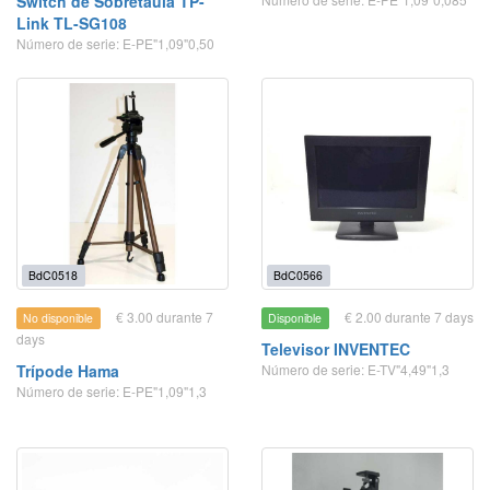
Switch de Sobretaula TP-
Link TL-SG108
Número de serie: E-PE"1,09"0,50
BdC0518
BdC0566
€ 3.00 durante 7
€ 2.00 durante 7 days
No disponible
Disponible
days
Televisor INVENTEC
Trípode Hama
Número de serie: E-TV"4,49"1,3
Número de serie: E-PE"1,09"1,3