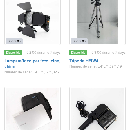
BdC0585
BdC0586
€ 2.00 durante 7 days
€ 3.00 durante 7 days
Disponible
Disponible
Làmpara/foco per foto, cine,
Trípode HEIWA
vídeo
Número de serie: E-PE"1,09"1,19
Número de serie: E-PE"1,09"1,025