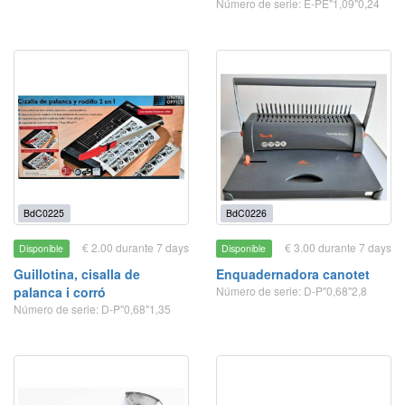
Número de serie: E-PE"1,09"0,24
BdC0225
BdC0226
€ 2.00 durante 7 days
€ 3.00 durante 7 days
Disponible
Disponible
Guillotina, cisalla de
Enquadernadora canotet
palanca i corró
Número de serie: D-P"0,68"2,8
Número de serie: D-P"0,68"1,35