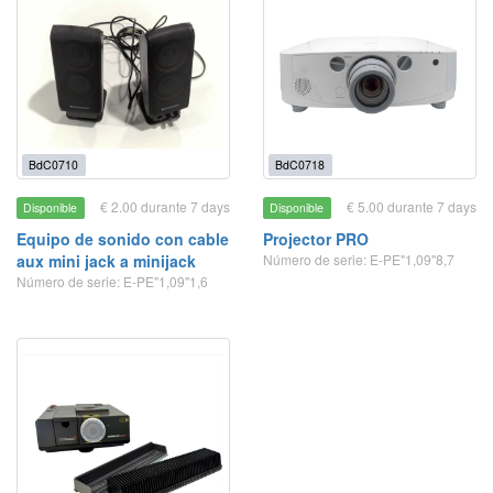
BdC0710
BdC0718
€ 2.00 durante 7 days
€ 5.00 durante 7 days
Disponible
Disponible
Equipo de sonido con cable
Projector PRO
aux mini jack a minijack
Número de serie: E-PE"1,09"8,7
Número de serie: E-PE"1,09"1,6