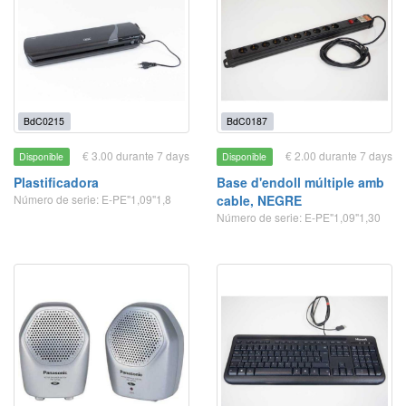
BdC0215
BdC0187
€ 3.00 durante 7 days
€ 2.00 durante 7 days
Disponible
Disponible
Plastificadora
Base d'endoll múltiple amb
Número de serie: E-PE"1,09"1,8
cable, NEGRE
Número de serie: E-PE"1,09"1,30