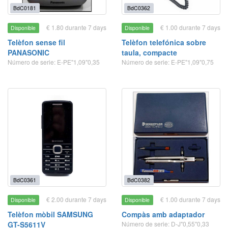
BdC0181
BdC0362
€ 1.80 durante 7 days
€ 1.00 durante 7 days
Disponible
Disponible
Telèfon sense fil
Telèfon telefónica sobre
PANASONIC
taula, compacte
Número de serie: E-PE"1,09"0,35
Número de serie: E-PE"1,09"0,75
BdC0361
BdC0382
€ 2.00 durante 7 days
€ 1.00 durante 7 days
Disponible
Disponible
Telèfon mòbil SAMSUNG
Compàs amb adaptador
GT-S5611V
Número de serie: D-J"0,55"0,33