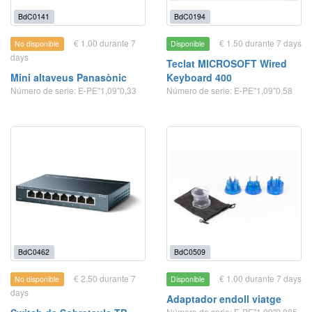
BdC0141
BdC0194
€ 1.00 durante 7
€ 1.50 durante 7 days
No disponible
Disponible
days
Teclat MICROSOFT Wired
Mini altaveus Panasònic
Keyboard 400
Número de serie: E-PE"1,09"0,33
Número de serie: E-PE"1,09"0,58
BdC0462
BdC0509
€ 2.50 durante 7
€ 1.00 durante 7 days
No disponible
Disponible
days
Adaptador endoll viatge
Número de serie: E-PE"1,09"0,085