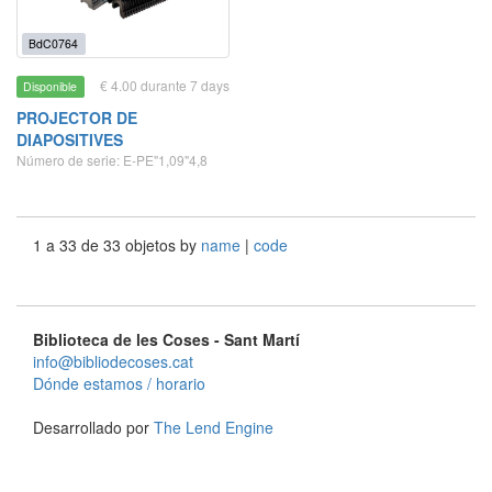
BdC0764
€ 4.00 durante 7 days
Disponible
PROJECTOR DE
DIAPOSITIVES
Número de serie: E-PE"1,09"4,8
1 a 33 de 33 objetos by
name
|
code
Biblioteca de les Coses - Sant Martí
info@bibliodecoses.cat
Dónde estamos / horario
Desarrollado por
The Lend Engine