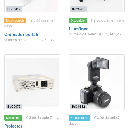
BdC0612
BdC0701
€ 5.00 durante 7
€ 2.00 durante 7 days
No disponible
Disponible
days
Llum/foco
Ordinador portàtil
Número de serie: E-PE"1,09"1,25
Número de serie: E-OP"2,60"3,2
BdC0675
BdC0682
€ 3.00 durante 7 days
€ 3.00 durante 7
Disponible
En préstamo
days
Projector