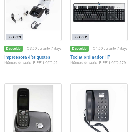
BdC0339
BdC0352
€ 3.00 durante 7 days
€ 1.00 durante 7 days
Disponible
Disponible
Impressora d'etiquetes
Teclat ordinador HP
Número de serie: E-PE"1,09"2,05
Número de serie: E-PE"1,09"0,579