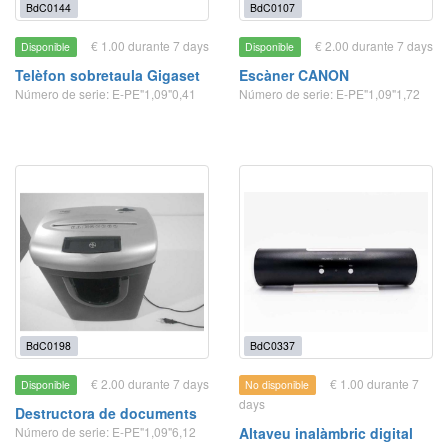
BdC0144
BdC0107
€ 1.00 durante 7 days
€ 2.00 durante 7 days
Disponible
Disponible
Telèfon sobretaula Gigaset
Escàner CANON
Número de serie: E-PE"1,09"0,41
Número de serie: E-PE"1,09"1,72
BdC0198
BdC0337
€ 2.00 durante 7 days
€ 1.00 durante 7
Disponible
No disponible
days
Destructora de documents
Número de serie: E-PE"1,09"6,12
Altaveu inalàmbric digital